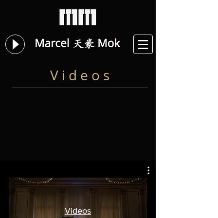
V i d e o s
Videos