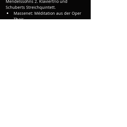
Mendelssohns 2. Klaviertrio und 
Schuberts Streichquintett.
Massenet: Méditation aus der Oper 
Thais
Mendelssohn Klaviertrio Nr. 2

———— Pause ————
Schubert Streichquintett
Tickets 
hier
 erhältlich
Diese Veranstaltung teilen
© 2025
Marcel Mok
Datenschutzerklärung